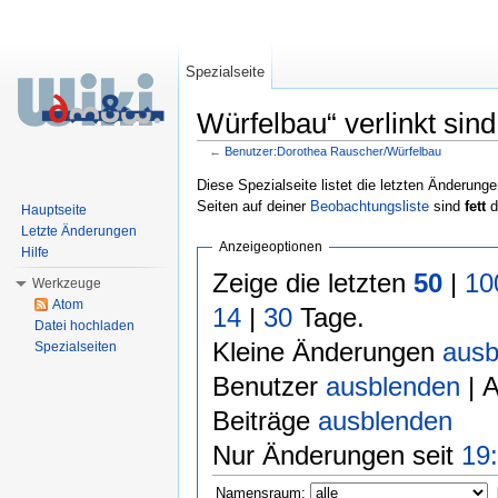
Spezialseite
Würfelbau“ verlinkt sind
←
Benutzer:Dorothea Rauscher/Würfelbau
Wechseln zu:
Navigation
,
Suche
Diese Spezialseite listet die letzten Änderunge
Seiten auf deiner
Beobachtungsliste
sind
fett
d
Hauptseite
Letzte Änderungen
Anzeigeoptionen
Hilfe
Zeige die letzten
50
|
10
Werkzeuge
Atom
14
|
30
Tage.
Datei hochladen
Kleine Änderungen
ausb
Spezialseiten
Benutzer
ausblenden
| 
Beiträge
ausblenden
Nur Änderungen seit
19:
Namensraum: