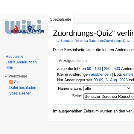
Spezialseite
Zuordnungs-Quiz“ verlin
←
Benutzer:Dorothea Rauscher/Zuordnungs-Quiz
Wechseln zu:
Navigation
,
Suche
Diese Spezialseite listet die letzten Änderunge
Hauptseite
Anzeigeoptionen
Letzte Änderungen
Hilfe
Zeige die letzten
50
|
100
|
250
|
500
Änderun
Kleine Änderungen
ausblenden
| Bots
einbl
Werkzeuge
Nur Änderungen seit
03:09, 6. Aug. 2026
zei
Atom
Datei hochladen
Namensraum:
Spezialseiten
Seite:
Im ausgewählten Zeitraum wurden an den verl