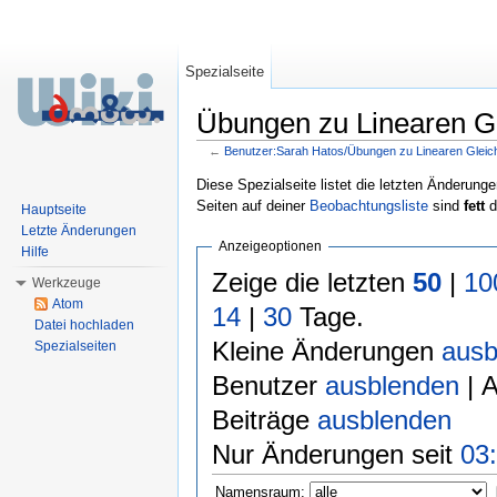
Spezialseite
Übungen zu Linearen Gl
←
Benutzer:Sarah Hatos/Übungen zu Linearen Glei
Wechseln zu:
Navigation
,
Suche
Diese Spezialseite listet die letzten Änderunge
Seiten auf deiner
Beobachtungsliste
sind
fett
d
Hauptseite
Letzte Änderungen
Anzeigeoptionen
Hilfe
Zeige die letzten
50
|
10
Werkzeuge
Atom
14
|
30
Tage.
Datei hochladen
Kleine Änderungen
ausb
Spezialseiten
Benutzer
ausblenden
| 
Beiträge
ausblenden
Nur Änderungen seit
03:
Namensraum: