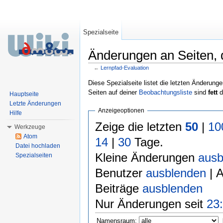
Spezialseite
Änderungen an Seiten, d
←
Lernpfad-Evaluation
Wechseln zu:
Navigation
,
Suche
Diese Spezialseite listet die letzten Änderunge
Seiten auf deiner
Beobachtungsliste
sind
fett
d
Hauptseite
Letzte Änderungen
Anzeigeoptionen
Hilfe
Zeige die letzten
50
|
10
Werkzeuge
Atom
14
|
30
Tage.
Datei hochladen
Kleine Änderungen
ausb
Spezialseiten
Benutzer
ausblenden
| 
Beiträge
ausblenden
Nur Änderungen seit
23:
Namensraum: