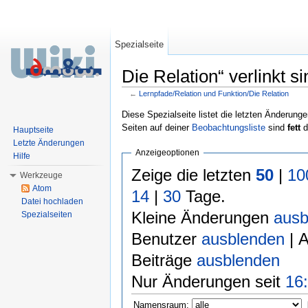
Spezialseite
Die Relation“ verlinkt si
←
Lernpfade/Relation und Funktion/Die Relation
Wechseln zu:
Navigation
,
Suche
Diese Spezialseite listet die letzten Änderunge
Seiten auf deiner
Beobachtungsliste
sind
fett
d
Hauptseite
Letzte Änderungen
Anzeigeoptionen
Hilfe
Zeige die letzten
50
|
10
Werkzeuge
Atom
14
|
30
Tage.
Datei hochladen
Kleine Änderungen
ausb
Spezialseiten
Benutzer
ausblenden
| 
Beiträge
ausblenden
Nur Änderungen seit
16:
Namensraum: