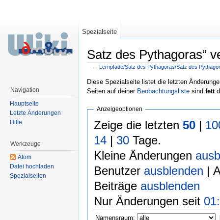
Spezialseite
Satz des Pythagoras“ ve
←
Lernpfade/Satz des Pythagoras/Satz des Pythago
Wechseln zu:
Navigation
,
Suche
Diese Spezialseite listet die letzten Änderunge
Navigation
Seiten auf deiner
Beobachtungsliste
sind
fett
d
Hauptseite
Anzeigeoptionen
Letzte Änderungen
Zeige die letzten
50
|
10
Hilfe
14
|
30
Tage.
Werkzeuge
Kleine Änderungen
ausb
Atom
Datei hochladen
Benutzer
ausblenden
| 
Spezialseiten
Beiträge
ausblenden
Nur Änderungen seit
01:
Namensraum: