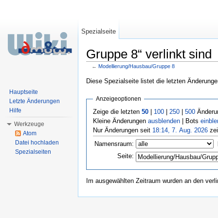
Spezialseite
Gruppe 8“ verlinkt sind
←
Modellierung/Hausbau/Gruppe 8
Wechseln zu:
Navigation
,
Suche
Diese Spezialseite listet die letzten Änderunge
Hauptseite
Anzeigeoptionen
Letzte Änderungen
Hilfe
Zeige die letzten
50
|
100
|
250
|
500
Änderun
Kleine Änderungen
ausblenden
| Bots
einbl
Werkzeuge
Nur Änderungen seit
18:14, 7. Aug. 2026
zei
Atom
Datei hochladen
Namensraum:
Spezialseiten
Seite:
Im ausgewählten Zeitraum wurden an den verl