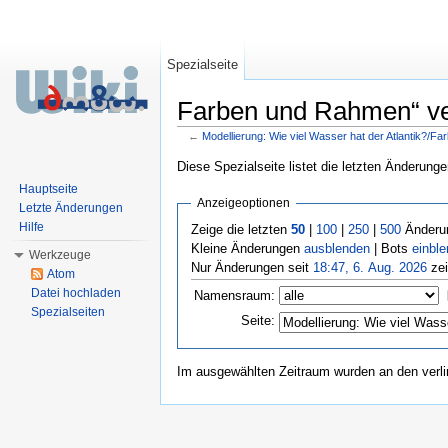
Spezialseite
Farben und Rahmen“ ver
←
Modellierung: Wie viel Wasser hat der Atlantik?/
Wechseln zu:
Navigation
,
Suche
Diese Spezialseite listet die letzten Änderunge
Hauptseite
Anzeigeoptionen
Letzte Änderungen
Hilfe
Zeige die letzten
50
|
100
|
250
|
500
Änderun
Kleine Änderungen
ausblenden
| Bots
einbl
Werkzeuge
Nur Änderungen seit
18:47, 6. Aug. 2026
zei
Atom
Datei hochladen
Namensraum:
Spezialseiten
Seite:
Im ausgewählten Zeitraum wurden an den verl