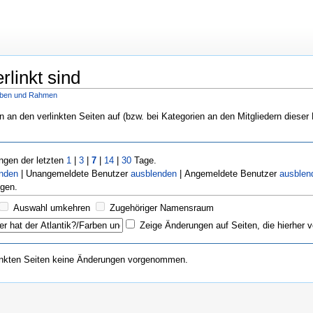
linkt sind
Farben und Rahmen
n an den verlinkten Seiten auf (bzw. bei Kategorien an den Mitgliedern dieser
gen der letzten
1
|
3
|
7
|
14
|
30
Tage.
enden
| Unangemeldete Benutzer
ausblenden
| Angemeldete Benutzer
ausblen
gen.
Auswahl umkehren
Zugehöriger Namensraum
Zeige Änderungen auf Seiten, die hierher v
inkten Seiten keine Änderungen vorgenommen.