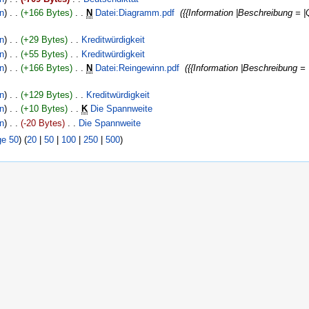
en
)
. .
(+166 Bytes)
‎
. .
N
Datei:Diagramm.pdf
‎
({{Information |Beschreibung =
en
)
. .
(+29 Bytes)
‎
. .
Kreditwürdigkeit
‎
en
)
. .
(+55 Bytes)
‎
. .
Kreditwürdigkeit
‎
en
)
. .
(+166 Bytes)
‎
. .
N
Datei:Reingewinn.pdf
‎
({{Information |Beschreibung 
en
)
. .
(+129 Bytes)
‎
. .
Kreditwürdigkeit
‎
en
)
. .
(+10 Bytes)
‎
. .
K
Die Spannweite
‎
en
)
. .
(-20 Bytes)
‎
. .
Die Spannweite
‎
ge 50
) (
20
|
50
|
100
|
250
|
500
)