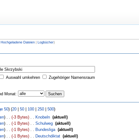
|
Hochgeladene Dateien
|
Logbücher
)
Auswahl umkehren
Zugehöriger Namensraum
nd Monat:
ge 50
) (
20
|
50
|
100
|
250
|
500
)
nen
)
. .
(-3 Bytes)
‎
. .
Knobeln
‎
(aktuell)
nen
)
. .
(-1 Bytes)
‎
. .
Schulweg
‎
(aktuell)
nen
)
. .
(-1 Bytes)
‎
. .
Bundesliga
‎
(aktuell)
nen
)
. .
(-1 Bytes)
‎
. .
Deutschdiktat
‎
(aktuell)