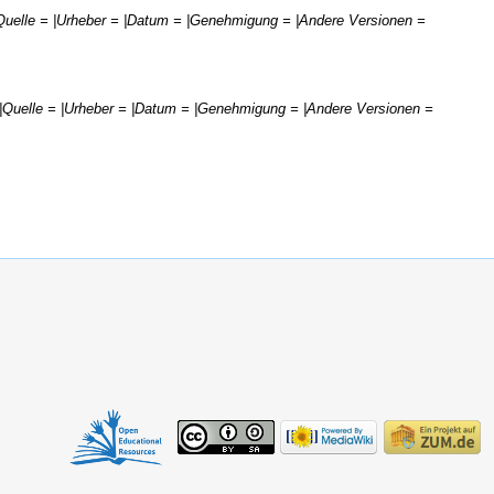
 |Quelle = |Urheber = |Datum = |Genehmigung = |Andere Versionen =
= |Quelle = |Urheber = |Datum = |Genehmigung = |Andere Versionen =