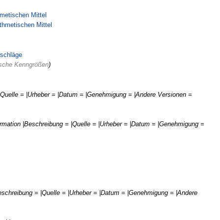
metischen Mittel
‎
thmetischen Mittel
‎
sschläge
‎
tische Kenngrößen
)
 |Quelle = |Urheber = |Datum = |Genehmigung = |Andere Versionen =
formation |Beschreibung = |Quelle = |Urheber = |Datum = |Genehmigung =
Beschreibung = |Quelle = |Urheber = |Datum = |Genehmigung = |Andere