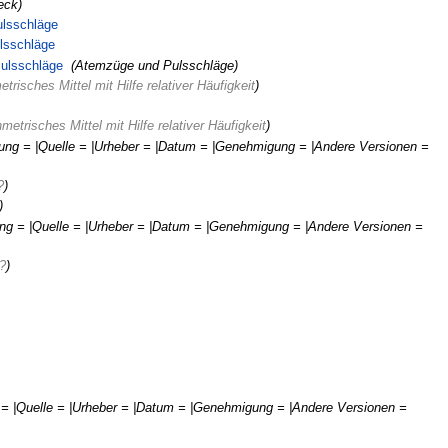
eck)
ulsschläge
‎
lsschläge
‎
Pulsschläge
‎
(Atemzüge und Pulsschläge)
trisches Mittel mit Hilfe relativer Häufigkeit
)
metrisches Mittel mit Hilfe relativer Häufigkeit
)
ibung = |Quelle = |Urheber = |Datum = |Genehmigung = |Andere Versionen =
?
)
)
bung = |Quelle = |Urheber = |Datum = |Genehmigung = |Andere Versionen =
t?
)
g = |Quelle = |Urheber = |Datum = |Genehmigung = |Andere Versionen =