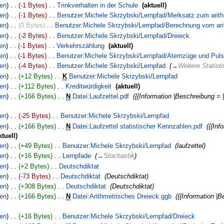
nen
)
. .
(-1 Bytes)
‎
. .
Trinkverhalten in der Schule
‎
(aktuell)
nen
)
. .
(-1 Bytes)
‎
. .
Benutzer:Michele Skrzybski/Lernpfad/Merksatz zum arith
nen
)
. .
(0 Bytes)
‎
. .
Benutzer:Michele Skrzybski/Lernpfad/Berechnung vom ari
nen
)
. .
(-2 Bytes)
‎
. .
Benutzer:Michele Skrzybski/Lernpfad/Dreieck
‎
en
)
. .
(-1 Bytes)
‎
. .
Verkehrszählung
‎
(aktuell)
en
)
. .
(-1 Bytes)
‎
. .
Benutzer:Michele Skrzybski/Lernpfad/Atemzüge und Pul
nen
)
. .
(-4 Bytes)
‎
. .
Benutzer:Michele Skrzybski/Lernpfad
‎
(
→
Weitere Statis
nen
)
. .
(+12 Bytes)
‎
. .
K
Benutzer:Michele Skrzybski/Lernpfad
‎
nen
)
. .
(+112 Bytes)
‎
. .
Kreditwürdigkeit
‎
(aktuell)
nen
)
. .
(+166 Bytes)
‎
. .
N
Datei:Laufzettel.pdf
‎
({{Information |Beschreibung =
nen
)
. .
(-25 Bytes)
‎
. .
Benutzer:Michele Skrzybski/Lernpfad
‎
nen
)
. .
(+166 Bytes)
‎
. .
N
Datei:Laufzettel statistischer Kennzahlen.pdf
‎
({{In
ktuell)
nen
)
. .
(+49 Bytes)
‎
. .
Benutzer:Michele Skrzybski/Lernpfad
‎
(laufzettel)
nen
)
. .
(+16 Bytes)
‎
. .
Lernpfade
‎
(
→
Stochastik
)
nen
)
. .
(+2 Bytes)
‎
. .
Deutschdiktat
‎
nen
)
. .
(-73 Bytes)
‎
. .
Deutschdiktat
‎
(Deutschdiktat)
nen
)
. .
(+308 Bytes)
‎
. .
Deutschdiktat
‎
(Deutschdiktat)
nen
)
. .
(+166 Bytes)
‎
. .
N
Datei:Arithmetrisches Dreieck.ggb
‎
({{Information |
nen
)
. .
(+16 Bytes)
‎
. .
Benutzer:Michele Skrzybski/Lernpfad/Dreieck
‎