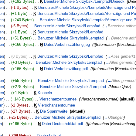
nen
)
. .
(+192 Bytes)
‎
. .
K
Benutzer:Michele Skrzybski/Lernpfad/Dreieck
‎
(Drei
en
)
. .
(-1 Bytes)
‎
. .
K
Benutzer:Michele Skrzybski/Lernpfad/Atemzüge und P
en
)
. .
(+1 Byte)
‎
. .
K
Benutzer:Michele Skrzybski/Lernpfad/Atemzüge und Pu
en
)
. .
(+240 Bytes)
‎
. .
Benutzer:Michele Skrzybski/Lernpfad/Atemzüge und 
en
)
. .
(-5 Bytes)
‎
. .
Benutzer:Michele Skrzybski/Lernpfad
‎
(
→
Berechne arithme
en
)
. .
(+1 Byte)
‎
. .
K
Benutzer:Michele Skrzybski/Lernpfad
‎
en
)
. .
(+51 Bytes)
‎
. .
Benutzer:Michele Skrzybski/Lernpfad
‎
(
→
Berechne arith
nen
)
. .
(+166 Bytes)
‎
. .
N
Datei:Verkehrszählung.jpg
‎
({{Information |Beschre
nen
)
. .
(0 Bytes)
‎
. .
K
Benutzer:Michele Skrzybski/Lernpfad
‎
(
→
Alles gemerkt
nen
)
. .
(+3 Bytes)
‎
. .
Benutzer:Michele Skrzybski/Lernpfad
‎
(
→
Alles gemerkt?
nen
)
. .
(+166 Bytes)
‎
. .
N
Datei:Verkehrszälung.pdf
‎
({{Information |Beschrei
nen
)
. .
(+55 Bytes)
‎
. .
Benutzer:Michele Skrzybski/Lernpfad
‎
(
→
Alles gemerk
nen
)
. .
(+278 Bytes)
‎
. .
Benutzer:Michele Skrzybski/Lernpfad
‎
(Memo Quiz)
nen
)
. .
(+1 Byte)
‎
. .
K
Knobeln
‎
en
)
. .
(+146 Bytes)
‎
. .
Vierschanzentournee
‎
(Vierschanzentournee)
(aktuell)
en
)
. .
(-1 Bytes)
‎
. .
K
Vierschanzentournee
‎
en
)
. .
(-27 Bytes)
‎
. .
K
Die Spannweite
‎
(aktuell)
en
)
. .
(-26 Bytes)
‎
. .
Benutzer:Michele Skrzybski/Lernpfad
‎
(
→
Übungen
)
en
)
. .
(+166 Bytes)
‎
. .
N
Datei:Deutschdiktat.pdf
‎
({{Information |Beschreibun
en
)
. .
(-709 Bytes)
‎
. .
Deutschdiktat
‎