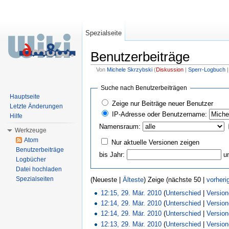
Spezialseite
Benutzerbeiträge
Von
Michele Skrzybski
(
Diskussion
|
Sperr-Logbuch
Wechseln zu:
Navigation
,
Suche
Suche nach Benutzerbeiträgen
Hauptseite
Zeige nur Beiträge neuer Benutzer
Letzte Änderungen
IP-Adresse oder Benutzername:
Hilfe
Namensraum:
Werkzeuge
Atom
Nur aktuelle Versionen zeigen
Benutzerbeiträge
bis Jahr:
u
Logbücher
Datei hochladen
Spezialseiten
(Neueste |
Älteste
) Zeige (nächste 50 |
vorheri
12:15, 29. Mär. 2010
(
Unterschied
|
Versio
12:14, 29. Mär. 2010
(
Unterschied
|
Versio
12:14, 29. Mär. 2010
(
Unterschied
|
Versio
12:13, 29. Mär. 2010
(
Unterschied
|
Versio