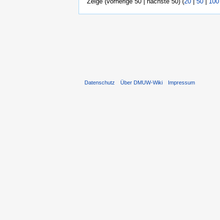
Zeige (vorherige 50 | nächste 50) (
20
|
50
|
100
Datenschutz
Über DMUW-Wiki
Impressum