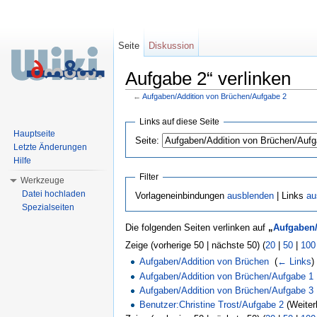
Seite
Diskussion
Aufgabe 2“ verlinken
←
Aufgaben/Addition von Brüchen/Aufgabe 2
Wechseln zu:
Navigation
,
Suche
Links auf diese Seite
Hauptseite
Seite:
Letzte Änderungen
Hilfe
Filter
Werkzeuge
Datei hochladen
Vorlageneinbindungen
ausblenden
| Links
au
Spezialseiten
Die folgenden Seiten verlinken auf
„
Aufgaben/
Zeige (vorherige 50 | nächste 50) (
20
|
50
|
100
Aufgaben/Addition von Brüchen
‎
(
← Links
)
Aufgaben/Addition von Brüchen/Aufgabe 1
Aufgaben/Addition von Brüchen/Aufgabe 3
Benutzer:Christine Trost/Aufgabe 2
(Weiterl