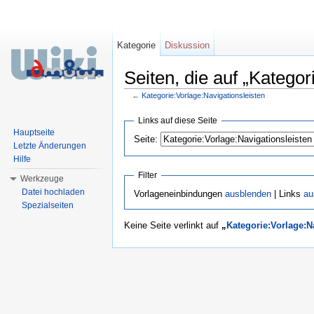
Kategorie
Diskussion
Seiten, die auf „Kategor
←
Kategorie:Vorlage:Navigationsleisten
Wechseln zu:
Navigation
,
Suche
Links auf diese Seite
Hauptseite
Seite:
Letzte Änderungen
Hilfe
Filter
Werkzeuge
Datei hochladen
Vorlageneinbindungen
ausblenden
| Links
au
Spezialseiten
Keine Seite verlinkt auf
„
Kategorie:Vorlage:N