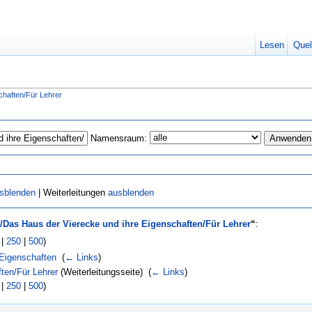
Lesen
Quel
chaften/Für Lehrer
Namensraum:
sblenden
| Weiterleitungen
ausblenden
/Das Haus der Vierecke und ihre Eigenschaften/Für Lehrer
“
:
|
250
|
500
)
 Eigenschaften
‎
(
← Links
)
ten/Für Lehrer
(Weiterleitungsseite) ‎
(
← Links
)
|
250
|
500
)