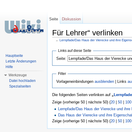
Seite
Diskussion
Für Lehrer“ verlinken
←
Lernpfade/Das Haus der Vierecke und ihre Eigens
Wechseln zu:
Navigation
,
Suche
Links auf diese Seite
Hauptseite
Seite:
Letzte Änderungen
Hilfe
Filter
Werkzeuge
Datei hochladen
Vorlageneinbindungen
ausblenden
| Links
au
Spezialseiten
Die folgenden Seiten verlinken auf
„
Lernpfade
Zeige (vorherige 50 | nächste 50) (
20
|
50
|
100
Lernpfade/Das Haus der Vierecke und ihre
Das Haus der Vierecke und ihre Eigenschaf
Zeige (vorherige 50 | nächste 50) (
20
|
50
|
100