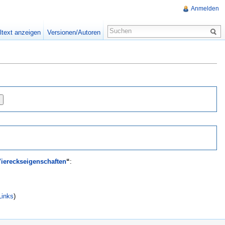
Anmelden
ltext anzeigen
Versionen/Autoren
iereckseigenschaften
“
:
Links
)