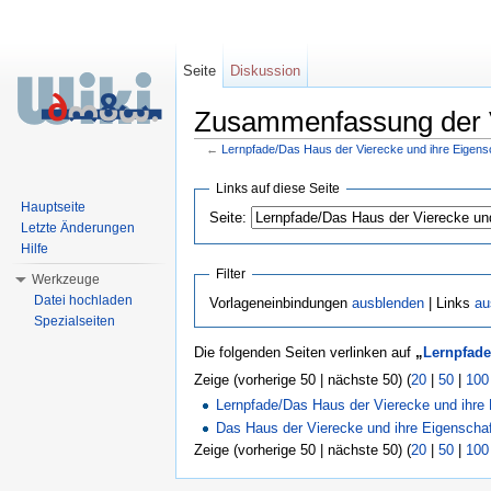
Seite
Diskussion
Zusammenfassung der V
←
Lernpfade/Das Haus der Vierecke und ihre Eigen
Wechseln zu:
Navigation
,
Suche
Links auf diese Seite
Hauptseite
Seite:
Letzte Änderungen
Hilfe
Filter
Werkzeuge
Datei hochladen
Vorlageneinbindungen
ausblenden
| Links
au
Spezialseiten
Die folgenden Seiten verlinken auf
„
Lernpfade
Zeige (vorherige 50 | nächste 50) (
20
|
50
|
100
Lernpfade/Das Haus der Vierecke und ihre
Das Haus der Vierecke und ihre Eigensch
Zeige (vorherige 50 | nächste 50) (
20
|
50
|
100