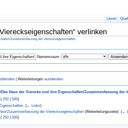
Lesen
Quel
iereckseigenschaften“ verlinken
schaften/Zusammenfassung der Viereckseigenschaften
Namensraum:
sblenden
| Weiterleitungen
ausblenden
/Das Haus der Vierecke und ihre Eigenschaften/Zusammenfassung der V
|
250
|
500
)
 Eigenschaften
‎
(
← Links
)
aften/Zusammenfassung der Viereckseigenschaften
(Weiterleitungsseite) ‎
(
← 
|
250
|
500
)