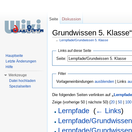
Seite
Diskussion
Grundwissen 5. Klasse“
←
Lernpfade/Grundwissen 5. Klasse
Wechseln zu:
Navigation
,
Suche
Links auf diese Seite
Hauptseite
Seite:
Letzte Änderungen
Hilfe
Filter
Werkzeuge
Datei hochladen
Vorlageneinbindungen
ausblenden
| Links
au
Spezialseiten
Die folgenden Seiten verlinken auf
„
Lernpfade
Zeige (vorherige 50 | nächste 50) (
20
|
50
|
100
Lernpfade
‎
(
← Links
)
Lernpfade/Grundwissen
Lernpfade/Grundwissen 