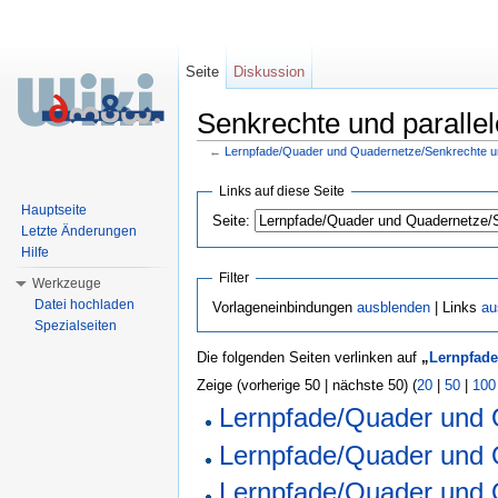
Seite
Diskussion
Senkrechte und parallele
←
Lernpfade/Quader und Quadernetze/Senkrechte und 
Wechseln zu:
Navigation
,
Suche
Links auf diese Seite
Hauptseite
Seite:
Letzte Änderungen
Hilfe
Filter
Werkzeuge
Datei hochladen
Vorlageneinbindungen
ausblenden
| Links
au
Spezialseiten
Die folgenden Seiten verlinken auf
„
Lernpfade
Zeige (vorherige 50 | nächste 50) (
20
|
50
|
100
Lernpfade/Quader und
Lernpfade/Quader und 
Lernpfade/Quader und 