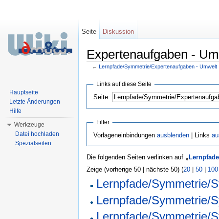
Seite
Diskussion
Expertenaufgaben - Umw
←
Lernpfade/Symmetrie/Expertenaufgaben - Umwelt
Wechseln zu:
Navigation
,
Suche
Links auf diese Seite
Hauptseite
Seite:
Letzte Änderungen
Hilfe
Filter
Werkzeuge
Datei hochladen
Vorlageneinbindungen
ausblenden
| Links
au
Spezialseiten
Die folgenden Seiten verlinken auf
„
Lernpfade
Zeige (vorherige 50 | nächste 50) (
20
|
50
|
100
Lernpfade/Symmetrie/S
Lernpfade/Symmetrie/Sy
Lernpfade/Symmetrie/Sy