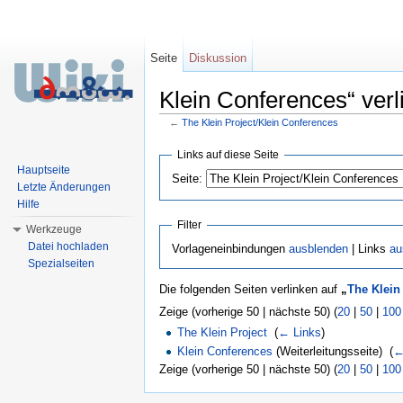
Seite
Diskussion
Klein Conferences“ verl
←
The Klein Project/Klein Conferences
Wechseln zu:
Navigation
,
Suche
Links auf diese Seite
Hauptseite
Seite:
Letzte Änderungen
Hilfe
Filter
Werkzeuge
Datei hochladen
Vorlageneinbindungen
ausblenden
| Links
au
Spezialseiten
Die folgenden Seiten verlinken auf
„
The Klein
Zeige (vorherige 50 | nächste 50) (
20
|
50
|
100
The Klein Project
‎
(
← Links
)
Klein Conferences
(Weiterleitungsseite) ‎
(
←
Zeige (vorherige 50 | nächste 50) (
20
|
50
|
100