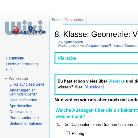
Seite
Diskussion
8. Klasse: Geometrie: V
<
Aufgabentypen
(Weitergeleitet von
Aufgabentypen/8. Klasse:Geometr
Wechseln zu:
Navigation
,
Suche
Vierecke
Hauptseite
Letzte Änderungen
Hilfe
Werkzeuge
Du hast schon vieles über
Vierecke
und d
Links auf diese Seite
wissen? Hier:
[Anzeigen]
Änderungen an
verlinkten Seiten
Nun wollen wir uns aber noch mit and
Datei hochladen
Spezialseiten
Welche Aussagen über die dir bekann
Druckversion
welche nicht?
Permanenter Link
Seiteninformationen
1.
Die Diagonalen eines Drachen halbieren s
Richtig