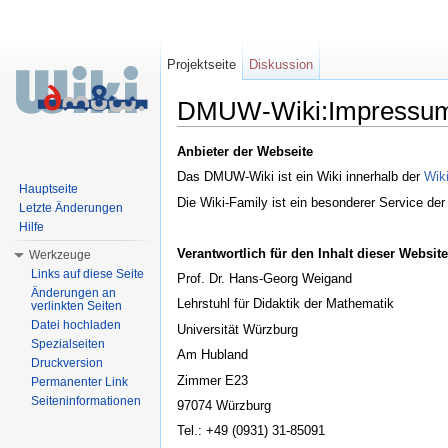
Projektseite
Diskussion
DMUW-Wiki:Impressu
Wechseln zu:
Navigation
,
Suche
Anbieter der Webseite
Das DMUW-Wiki ist ein Wiki innerhalb der
Wik
Hauptseite
Die Wiki-Family ist ein besonderer Service de
Letzte Änderungen
Hilfe
Verantwortlich für den Inhalt dieser Website
Werkzeuge
Links auf diese Seite
Prof. Dr. Hans-Georg Weigand
Änderungen an
Lehrstuhl für Didaktik der Mathematik
verlinkten Seiten
Datei hochladen
Universität Würzburg
Spezialseiten
Am Hubland
Druckversion
Zimmer E23
Permanenter Link
Seiteninformationen
97074 Würzburg
Tel.: +49 (0931) 31-85091