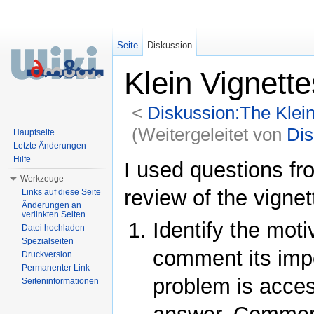
Seite
Diskussion
Klein Vignette
<
Diskussion:The Klein
(Weitergeleitet von
Dis
Hauptseite
Letzte Änderungen
Wechseln zu:
Navigation
,
Suche
Hilfe
I used questions fr
Werkzeuge
review of the vigne
Links auf diese Seite
Änderungen an
verlinkten Seiten
Identify the moti
Datei hochladen
Spezialseiten
comment its imp
Druckversion
Permanenter Link
problem is access
Seiteninformationen