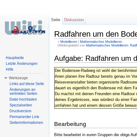
Seite
Diskussion
Radfahren um den Bod
<
Modellieren
‎ |
Mathematisches Modellieren
(Weitergeleitet von
Mathematisches Modellieren: Ra
Wechseln zu:
Navigation
,
Suche
Aufgabe: Radfahren um 
Hauptseite
Letzte Änderungen
Hilfe
Der Bodensee-Radweg ist wohl der berühmtes
ihnen planen ihre Radtour bereits genau im Vo
Werkzeuge
Reiseveranstalter bieten organisierte Radtour
Links auf diese Seite
dauert es eigentlich den Bodensee mit dem F
Änderungen an
verlinkten Seiten
Du machst mit deinen Freunden eine Radtour 
Datei hochladen
deines Ergebnisses, was würdest du einer Fam
Spezialseiten
umfahren hat und einem dessen Größe bewusst
Druckversion
Permanenter Link
Seiteninformationen
Bearbeitung
Bitte bearbeitet in euren Gruppen die obige Au