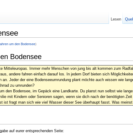
Lesen
Quel
ensee
dfahren um den Bodensee
)
den Bodensee
te Mitteleuropas. Immer mehr Menschen von jung bis alt kommen zum Radfa
raus, andere fahren einfach darauf los. In jedem Dorf bieten sich Möglichkei
en an. Jeder der eine Bodenseeumrundung plant möchte auch wissen wie lange 
ahrrad zu umrunden?
um den Bodensee, im Gepäck eine Landkarte. Du planst nun selbst wie lange 
ilie mit Kindern oder Senioren sagen, wenn sie dich nach der benötigten Z
 ist fragt man sich wie viel Wasser dieser See überhaupt fasst. Was meinst
fgabe auf eurer entsprechenden Seite: