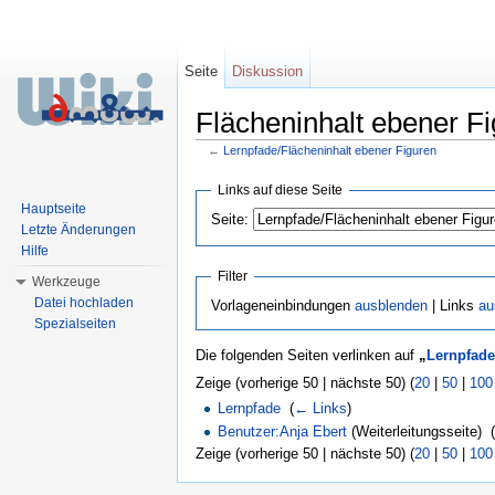
Seite
Diskussion
Flächeninhalt ebener Fi
←
Lernpfade/Flächeninhalt ebener Figuren
Wechseln zu:
Navigation
,
Suche
Links auf diese Seite
Hauptseite
Seite:
Letzte Änderungen
Hilfe
Filter
Werkzeuge
Datei hochladen
Vorlageneinbindungen
ausblenden
| Links
au
Spezialseiten
Die folgenden Seiten verlinken auf
„
Lernpfade
Zeige (vorherige 50 | nächste 50) (
20
|
50
|
100
Lernpfade
‎
(
← Links
)
Benutzer:Anja Ebert
(Weiterleitungsseite) ‎
Zeige (vorherige 50 | nächste 50) (
20
|
50
|
100