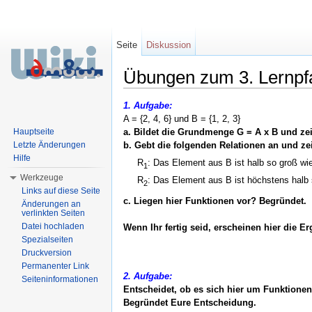
Seite
Diskussion
Übungen zum 3. Lernpfa
Wechseln zu:
Navigation
,
Suche
1. Aufgabe:
A = {2, 4, 6} und B = {1, 2, 3}
Hauptseite
a. Bildet die Grundmenge G = A x B und ze
Letzte Änderungen
b. Gebt die folgenden Relationen an und ze
Hilfe
R
: Das Element aus B ist halb so groß wi
1
Werkzeuge
R
: Das Element aus B ist höchstens halb 
2
Links auf diese Seite
c. Liegen hier Funktionen vor? Begründet.
Änderungen an
verlinkten Seiten
Datei hochladen
Wenn Ihr fertig seid, erscheinen hier die Er
Spezialseiten
Druckversion
Permanenter Link
2. Aufgabe:
Seiteninformationen
Entscheidet, ob es sich hier um Funktionen
Begründet Eure Entscheidung.