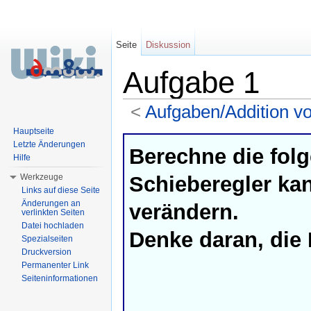
Seite
Diskussion
Aufgabe 1
<
Aufgaben/Addition v
Wechseln zu:
Navigation
,
Suche
Hauptseite
Letzte Änderungen
Berechne die fol
Hilfe
Schieberegler kan
Werkzeuge
Links auf diese Seite
Änderungen an
verändern.
verlinkten Seiten
Datei hochladen
Denke daran, die
Spezialseiten
Druckversion
Permanenter Link
Seiteninformationen