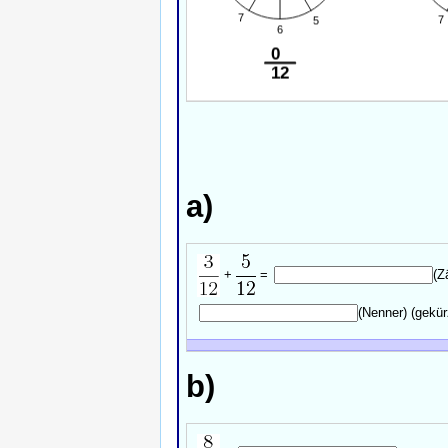
a)
+
=
(Z
(Nenner)
(gekür
b)