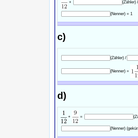
+
(Zähler)
(Nenner)
= 1
c)
(Zähler)
/
(Nenner)
=
d)
+
=
(Z
(Nenner)
(gekür