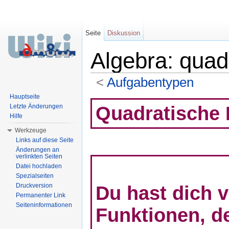
Seite
Diskussion
Algebra: quad
<
Aufgabentypen
Wechseln zu:
Navigation
,
Suche
Hauptseite
Quadratische 
Letzte Änderungen
Hilfe
Werkzeuge
Links auf diese Seite
Änderungen an
verlinkten Seiten
Datei hochladen
Spezialseiten
Druckversion
Du hast dich v
Permanenter Link
Seiteninformationen
Funktionen, de