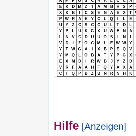
R
M
P
O
S
C
H
A
L
C
C
A
E
K
D
M
Z
T
A
M
B
H
S
P
X
K
B
I
C
S
E
N
A
E
X
T
P
W
R
A
E
Y
C
L
Q
I
L
E
U
Y
Z
C
S
C
C
U
L
T
D
L
Y
P
L
U
K
G
X
U
W
E
N
A
L
N
V
C
D
U
U
O
S
L
N
I
V
D
I
Z
O
C
M
L
E
W
W
Y
Y
T
W
G
A
I
X
B
P
E
Q
V
Y
M
Q
L
O
B
A
T
Y
P
G
X
E
X
M
D
I
R
W
B
J
Y
Z
D
V
R
F
A
A
H
F
Q
Y
A
X
A
C
T
Q
P
B
Z
B
N
R
N
H
K
Hilfe
[Anzeigen]