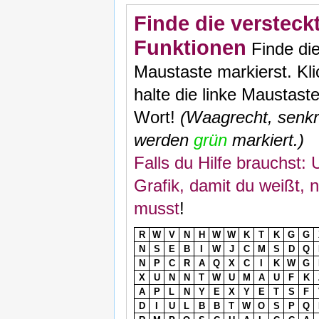
Finde die versteck
Funktionen
Finde die
Maustaste markierst. Kl
halte die linke Maustas
Wort!
(Waagrecht, senkr
werden
grün
markiert.)
Falls du Hilfe brauchst:
Grafik, damit du weißt,
musst
!
R
W
V
N
H
W
W
K
T
K
G
G
N
S
E
B
I
W
J
C
M
S
D
Q
N
P
C
R
A
Q
X
C
I
K
W
G
X
U
N
N
T
W
U
M
A
U
F
K
A
P
L
N
Y
E
X
Y
E
T
S
F
D
I
U
L
B
B
T
W
O
S
P
Q