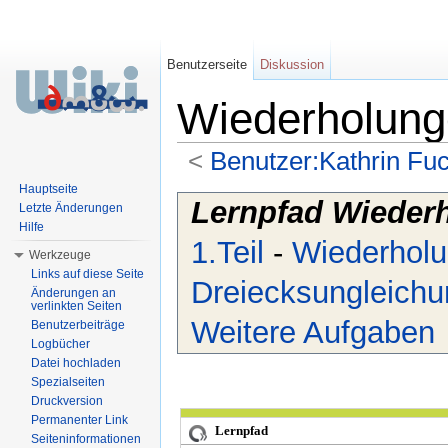
Benutzerseite
Diskussion
Wiederholung
<
Benutzer:Kathrin Fu
Wechseln zu:
Navigation
,
Suche
Hauptseite
Lernpfad Wieder
Letzte Änderungen
Hilfe
1.Teil
-
Wiederholu
Werkzeuge
Links auf diese Seite
Dreiecksungleichu
Änderungen an
verlinkten Seiten
Weitere Aufgaben
Benutzerbeiträge
Logbücher
Datei hochladen
Spezialseiten
Druckversion
Permanenter Link
Lernpfad
Seiteninformationen