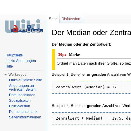
Seite
Diskussion
Der Median oder Zentra
Wechseln zu:
Navigation
,
Suche
Der Median oder der Zentralwert:
30px
Merke
Hauptseite
Letzte Änderungen
Ordnet man Daten nach ihrer Größe, so bezei
Hilfe
Beispiel 1: Bei einer
ungeraden
Anzahl von Wer
Werkzeuge
Links auf diese Seite
Änderungen an
verlinkten Seiten
Datei hochladen
Spezialseiten
Beispiel 2: Bei einer
geraden
Anzahl von Werte
Druckversion
Permanenter Link
Seiteninformationen