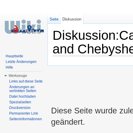
Seite
Diskussion
Diskussion:Ca
and Chebyshe
Hauptseite
Wechseln zu:
Navigation
,
Suche
Letzte Änderungen
Hilfe
Werkzeuge
Links auf diese Seite
Änderungen an
verlinkten Seiten
Datei hochladen
Spezialseiten
Druckversion
Diese Seite wurde zul
Permanenter Link
Seiteninformationen
geändert.