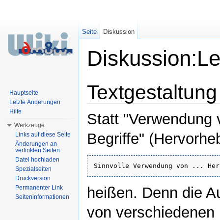
Seite
Diskussion
Diskussion:Le
Wechseln zu:
Navigation
,
Suche
Textgestaltung
Hauptseite
Letzte Änderungen
Hilfe
Statt "Verwendung v
Werkzeuge
Begriffe" (Hervorhe
Links auf diese Seite
Änderungen an
verlinkten Seiten
Datei hochladen
Spezialseiten
Druckversion
heißen. Denn die A
Permanenter Link
Seiteninformationen
von verschiedenen 