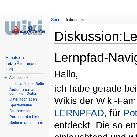
Seite
Diskussion
Diskussion:Le
Wechseln zu:
Navigation
,
Suche
Lernpfad-Navi
Hauptseite
Letzte Änderungen
Hilfe
Hallo,
Werkzeuge
Links auf diese Seite
ich habe gerade be
Änderungen an
verlinkten Seiten
Wikis der Wiki-Fami
Datei hochladen
Spezialseiten
LERNPFAD
, für
Po
Druckversion
Permanenter Link
entdeckt. Die so erm
Seiteninformationen