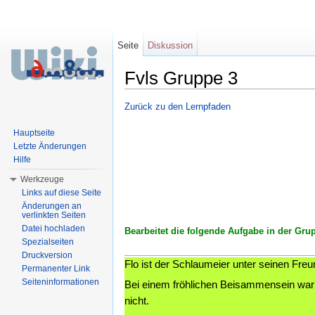
Seite
Diskussion
Fvls Gruppe 3
Wechseln zu:
Navigation
,
Suche
Zurück zu den Lernpfaden
Hauptseite
Letzte Änderungen
Hilfe
Werkzeuge
Links auf diese Seite
Änderungen an
verlinkten Seiten
Datei hochladen
Bearbeitet die folgende Aufgabe in der Gru
Spezialseiten
Druckversion
Flo ist der Schlaumeier unter seinen Freu
Permanenter Link
Seiteninformationen
Bei einem fröhlichen Beisammensein war e
nicht.