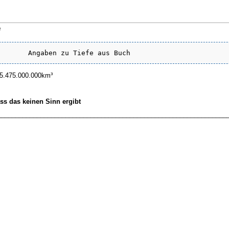
²
 35.475.000.000km³
s das keinen Sinn ergibt
________________________________________________________________