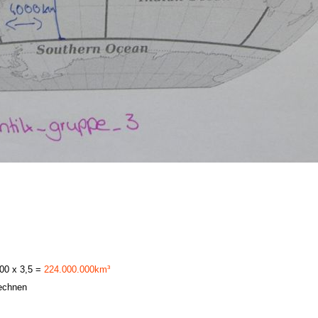
000 x 3,5 =
224.000.000km³
rechnen