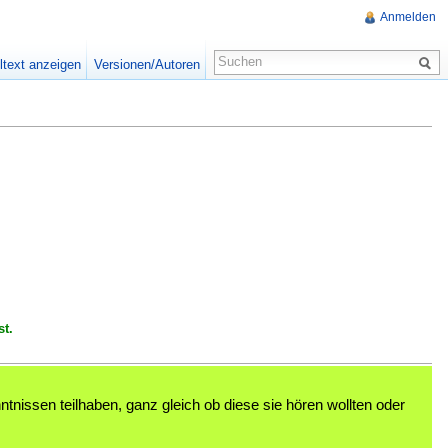
Anmelden
ltext anzeigen
Versionen/Autoren
st.
nissen teilhaben, ganz gleich ob diese sie hören wollten oder