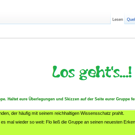
Lesen
Quel
ppe. Haltet eure Überlegungen und Skizzen auf der Seite eurer Gruppe fe
nden, der häufig mit seinem reichhaltigen Wissensschatz prahlt.
s mal wieder so weit: Flo ließ die Gruppe an seinen neuesten Erkennt