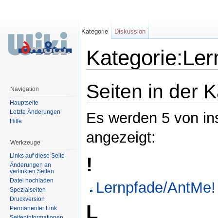
Kategorie
Diskussion
Kategorie:Ler
Wechseln zu:
Navigation
,
Suche
Seiten in der 
Navigation
Hauptseite
Letzte Änderungen
Es werden 5 von in
Hilfe
angezeigt:
Werkzeuge
Links auf diese Seite
!
Änderungen an
verlinkten Seiten
Datei hochladen
Lernpfade/AntMe!
Spezialseiten
Druckversion
L
Permanenter Link
Seiteninformationen