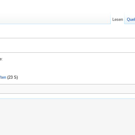
Lesen
Quel
e:
ften
‎
(23 S)