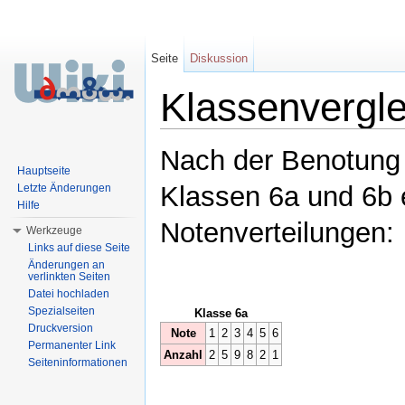
Seite
Diskussion
Klassenvergle
Wechseln zu:
Navigation
,
Suche
Nach der Benotung 
Hauptseite
Klassen 6a und 6b 
Letzte Änderungen
Hilfe
Notenverteilungen:
Werkzeuge
Links auf diese Seite
Änderungen an
verlinkten Seiten
Datei hochladen
Spezialseiten
Klasse 6a
Druckversion
Note
1
2
3
4
5
6
Permanenter Link
Anzahl
2
5
9
8
2
1
Seiteninformationen