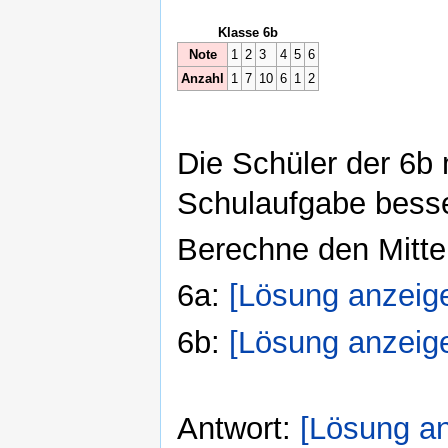
Klasse 6b
Note
1
2
3
4
5
6
Anzahl
1
7
10
6
1
2
Die Schüler der 6b 
Schulaufgabe besser
Berechne den Mitte
6a:
[Lösung anzeig
6b:
[Lösung anzeig
Antwort:
[Lösung a