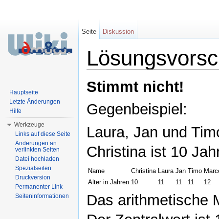
Seite
Diskussion
Lösungsvorsc
Wechseln zu:
Navigation
,
Suche
Stimmt nicht!
Hauptseite
Letzte Änderungen
Gegenbeispiel:
Hilfe
Werkzeuge
Laura, Jan und Timo
Links auf diese Seite
Änderungen an
Christina ist 10 Jahr
verlinkten Seiten
Datei hochladen
Spezialseiten
Name
Christina
Laura
Jan
Timo
Marc
Druckversion
Alter in Jahren
10
11
11
11
12
Permanenter Link
Das arithmetische M
Seiteninformationen