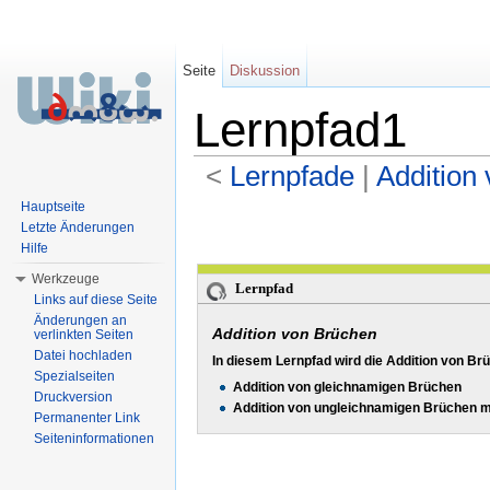
Seite
Diskussion
Lernpfad1
<
Lernpfade
‎ |
Addition
Wechseln zu:
Navigation
,
Suche
Hauptseite
Letzte Änderungen
Hilfe
Werkzeuge
Lernpfad
Links auf diese Seite
Änderungen an
Addition von Brüchen
verlinkten Seiten
Datei hochladen
In diesem Lernpfad wird die Addition von Br
Spezialseiten
Addition von gleichnamigen Brüchen
Druckversion
Addition von ungleichnamigen Brüchen mi
Permanenter Link
Seiteninformationen