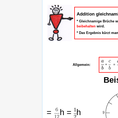
Addition gleichnam
* Gleichnamige Brüche w
beibehalten
wird.
* Das Ergebnis kürzt man
+
=
Allgemein:
Bei
=
h =
h