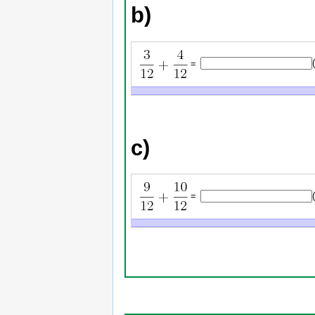
b)
=
c)
=