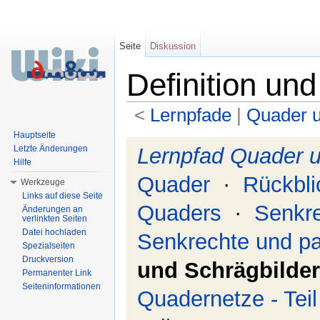
Seite
Diskussion
Definition un
<
Lernpfade
‎ |
Quader 
Wechseln zu:
Navigation
,
Suche
Hauptseite
Lernpfad Quader 
Letzte Änderungen
Hilfe
Quader
·
Rückbli
Werkzeuge
Links auf diese Seite
Quaders
·
Senkre
Änderungen an
verlinkten Seiten
Datei hochladen
Senkrechte und par
Spezialseiten
Druckversion
und Schrägbilder
Permanenter Link
Seiteninformationen
Quadernetze - Teil