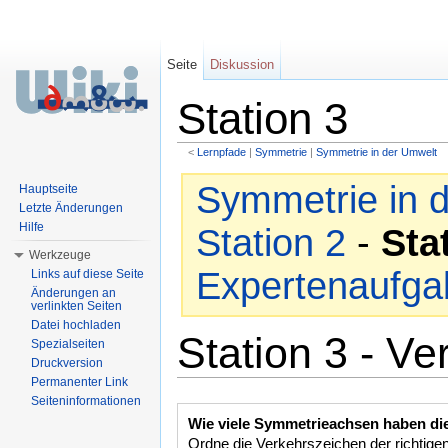
Seite
Diskussion
Station 3
<
Lernpfade
‎ |
Symmetrie
‎ |
Symmetrie in der Umwelt
Wechseln zu:
Navigation
,
Suche
Symmetrie in 
Hauptseite
Letzte Änderungen
Hilfe
Station 2
-
Sta
Werkzeuge
Expertenaufga
Links auf diese Seite
Änderungen an
verlinkten Seiten
Datei hochladen
Station 3 - V
Spezialseiten
Druckversion
Permanenter Link
Seiteninformationen
Wie viele Symmetrieachsen haben di
Ordne die Verkehrszeichen der richtig