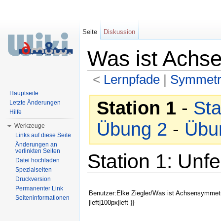
Seite
Diskussion
Was ist Achs
<
Lernpfade
‎ |
Symmetr
Wechseln zu:
Navigation
,
Suche
Hauptseite
Station 1
-
Sta
Letzte Änderungen
Hilfe
Übung 2
-
Übu
Werkzeuge
Links auf diese Seite
Änderungen an
verlinkten Seiten
Station 1: Unfe
Datei hochladen
Spezialseiten
Druckversion
Permanenter Link
Benutzer:Elke Ziegler/Was ist Achsensymmet
Seiteninformationen
|left|100px|left }}