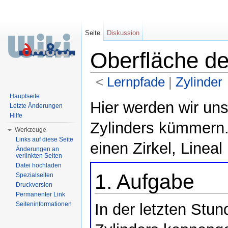
Seite
Diskussion
Oberfläche de
<
Lernpfade
‎ |
Zylinder
Wechseln zu:
Navigation
,
Suche
Hauptseite
Hier werden wir un
Letzte Änderungen
Hilfe
Zylinders kümmern. 
Werkzeuge
Links auf diese Seite
einen Zirkel, Lineal
Änderungen an
verlinkten Seiten
Datei hochladen
1. Aufgabe
Spezialseiten
Druckversion
Permanenter Link
Seiteninformationen
In der letzten Stu