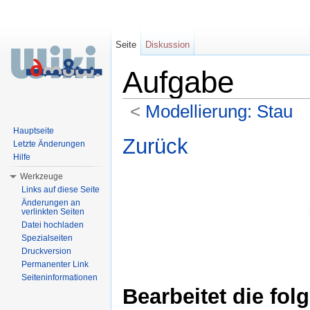
Seite
Diskussion
Aufgabe
<
Modellierung: Stau
Wechseln zu:
Navigation
,
Suche
Hauptseite
Zurück
Letzte Änderungen
Hilfe
Werkzeuge
Links auf diese Seite
Änderungen an
verlinkten Seiten
Datei hochladen
Spezialseiten
Druckversion
Permanenter Link
Seiteninformationen
Bearbeitet die fo