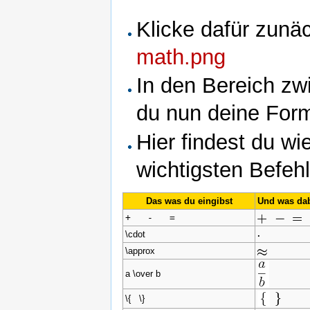
Klicke dafür zunä
math.png
In den Bereich z
du nun deine For
Hier findest du wi
wichtigsten Befeh
Das was du eingibst
Und was da
+ - =
\cdot
\approx
a \over b
\{ \}