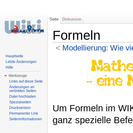
Seite
Diskussion
Formeln
<
Modellierung: Wie vi
Wechseln zu:
Navigation
,
Suche
Hauptseite
Letzte Änderungen
Hilfe
Werkzeuge
Links auf diese Seite
Änderungen an
verlinkten Seiten
Datei hochladen
Spezialseiten
Um Formeln im WIK
Druckversion
Permanenter Link
ganz spezielle Befe
Seiteninformationen