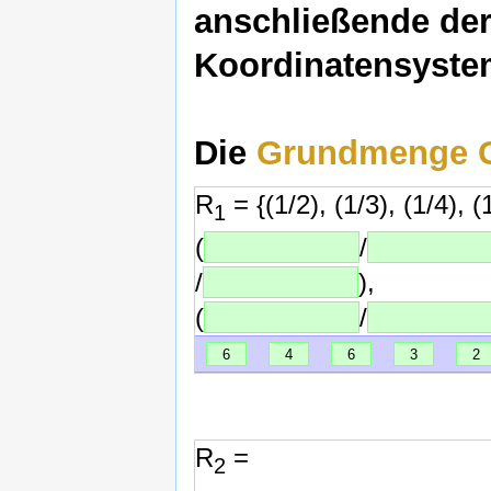
anschließende de
Koordinatensystem
Die
Grundmenge 
R
= {(1/2), (1/3), (1/4), (1
1
(
/
/
),
(
/
6
4
6
3
2
R
=
2