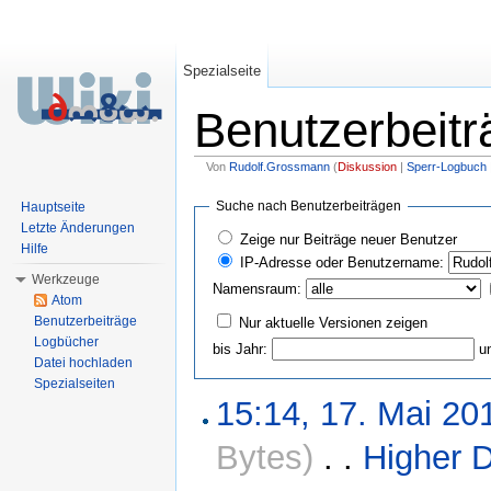
Spezialseite
Benutzerbeitr
Von
Rudolf.Grossmann
(
Diskussion
|
Sperr-Logbuch
Wechseln zu:
Navigation
,
Suche
Suche nach Benutzerbeiträgen
Hauptseite
Letzte Änderungen
Zeige nur Beiträge neuer Benutzer
Hilfe
IP-Adresse oder Benutzername:
Werkzeuge
Namensraum:
Atom
Benutzerbeiträge
Nur aktuelle Versionen zeigen
Logbücher
bis Jahr:
u
Datei hochladen
Spezialseiten
15:14, 17. Mai 20
Bytes)
‎
. .
Higher 