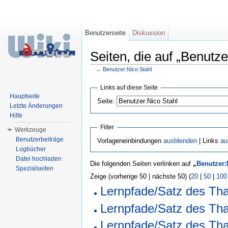
Benutzerseite
Diskussion
Seiten, die auf „Benutze
←
Benutzer:Nico Stahl
Wechseln zu:
Navigation
,
Suche
Links auf diese Seite
Hauptseite
Seite:
Letzte Änderungen
Hilfe
Filter
Werkzeuge
Benutzerbeiträge
Vorlageneinbindungen
ausblenden
| Links
au
Logbücher
Datei hochladen
Die folgenden Seiten verlinken auf
„
Benutzer:
Spezialseiten
Zeige (vorherige 50 | nächste 50) (
20
|
50
|
100
Lernpfade/Satz des Tha
Lernpfade/Satz des Tha
Lernpfade/Satz des Th