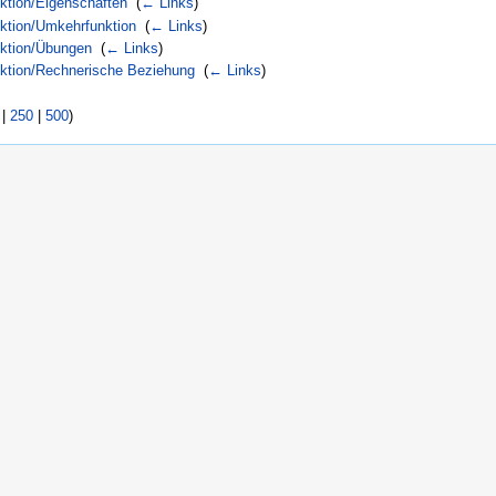
ktion/Eigenschaften
‎
(
← Links
)
nktion/Umkehrfunktion
‎
(
← Links
)
nktion/Übungen
‎
(
← Links
)
nktion/Rechnerische Beziehung
‎
(
← Links
)
|
250
|
500
)