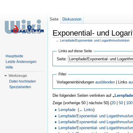
Seite
Diskussion
Exponential- und Logari
←
Lernpfade/Exponential- und Logarithmusfunktion
Wechseln zu:
Navigation
,
Suche
Links auf diese Seite
Hauptseite
Seite:
Letzte Änderungen
Hilfe
Filter
Werkzeuge
Datei hochladen
Vorlageneinbindungen
ausblenden
| Links
au
Spezialseiten
Die folgenden Seiten verlinken auf
„
Lernpfade
Zeige (vorherige 50 | nächste 50) (
20
|
50
|
100
Lernpfade
‎
(
← Links
)
Lernpfade/Exponential- und Logarithmusfunk
Lernpfade/Exponential- und Logarithmusfun
Lernpfade/Exponential- und Logarithmusfu