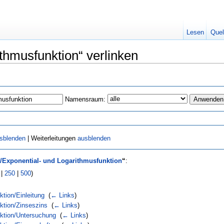
Lesen
Quel
thmusfunktion“ verlinken
Namensraum:
sblenden
| Weiterleitungen
ausblenden
/Exponential- und Logarithmusfunktion
“
:
|
250
|
500
)
tion/Einleitung
‎
(
← Links
)
ktion/Zinseszins
‎
(
← Links
)
nktion/Untersuchung
‎
(
← Links
)