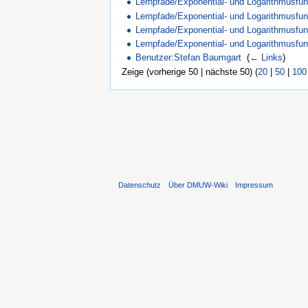
Lernpfade/Exponential- und Logarithmusfun
Lernpfade/Exponential- und Logarithmusfu
Lernpfade/Exponential- und Logarithmusfu
Lernpfade/Exponential- und Logarithmusfu
Benutzer:Stefan Baumgart
‎
(
← Links
)
Zeige (vorherige 50 | nächste 50) (
20
|
50
|
100
Datenschutz
Über DMUW-Wiki
Impressum