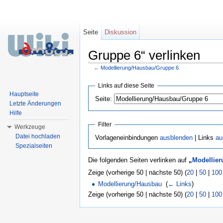
Seite
Diskussion
Gruppe 6“ verlinken
←
Modellierung/Hausbau/Gruppe 6
Wechseln zu:
Navigation
,
Suche
Links auf diese Seite
Hauptseite
Seite:
Letzte Änderungen
Hilfe
Filter
Werkzeuge
Datei hochladen
Vorlageneinbindungen
ausblenden
| Links
au
Spezialseiten
Die folgenden Seiten verlinken auf
„
Modellie
Zeige (vorherige 50 | nächste 50) (
20
|
50
|
100
Modellierung/Hausbau
‎
(
← Links
)
Zeige (vorherige 50 | nächste 50) (
20
|
50
|
100