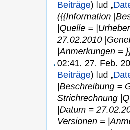
Beiträge
)
lud „
Date
({{Information |B
|Quelle = |Urheb
27.02.2010 |Gene
|Anmerkungen = }
02:41, 27. Feb. 
Beiträge
)
lud „
Dat
|Beschreibung = G
Strichrechnung |Q
|Datum = 27.02.2
Versionen = |Anme