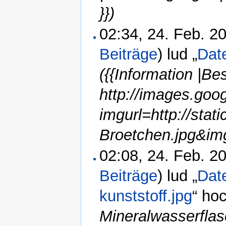
}})
02:34, 24. Feb. 
Beiträge
)
lud „
Dat
({{Information |B
http://images.goo
imgurl=http://sta
Broetchen.jpg&i
02:08, 24. Feb. 
Beiträge
)
lud „
Dat
kunststoff.jpg
“ ho
Mineralwasserflas