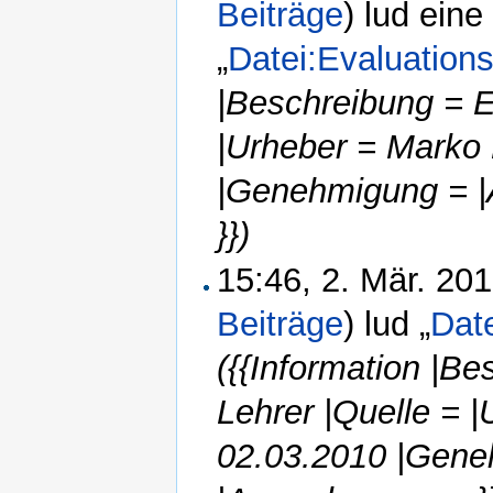
Beiträge
)
lud eine
„
Datei:Evaluation
|Beschreibung = E
|Urheber = Marko
|Genehmigung = |
}})
15:46, 2. Mär. 20
Beiträge
)
lud „
Dat
({{Information |B
Lehrer |Quelle = 
02.03.2010 |Gene