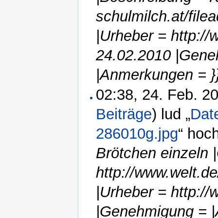
schulmilch.at/fil
|Urheber = http:/
24.02.2010 |Gene
|Anmerkungen = }
02:38, 24. Feb. 
Beiträge
)
lud „
Dat
286010g.jpg
“ hoc
Brötchen einzeln 
http://www.welt.
|Urheber = http:/
|Genehmigung = |