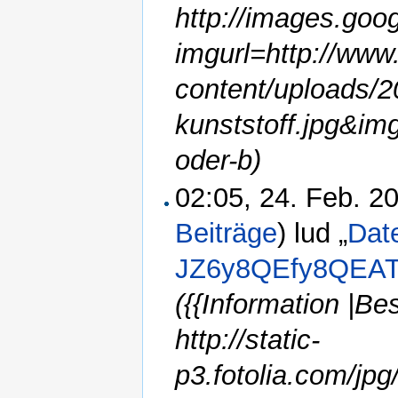
http://images.goo
imgurl=http://www
content/uploads/2
kunststoff.jpg&im
oder-b)
02:05, 24. Feb. 
Beiträge
)
lud „
Dat
JZ6y8QEfy8QEAT
({{Information |B
http://static-
p3.fotolia.com/