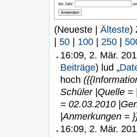
bis Jahr:
un
(Neueste |
Älteste
)
|
50
|
100
|
250
|
50
16:09, 2. Mär. 20
Beiträge
)
lud „
Dat
hoch
({{Informati
Schüler |Quelle 
= 02.03.2010 |Ge
|Anmerkungen = }
16:09, 2. Mär. 20