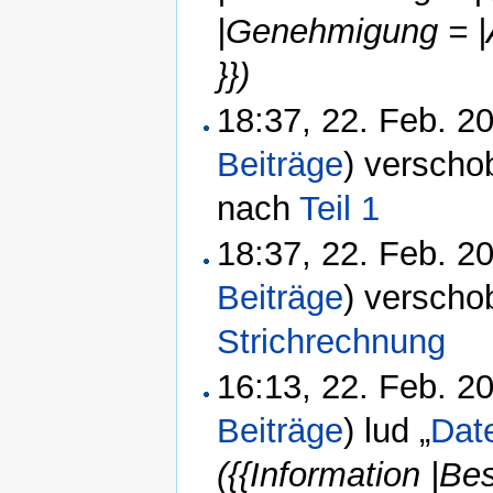
|Genehmigung = |
}})
18:37, 22. Feb. 
Beiträge
)
verscho
nach
Teil 1
18:37, 22. Feb. 
Beiträge
)
verscho
Strichrechnung
16:13, 22. Feb. 
Beiträge
)
lud „
Dat
({{Information |B