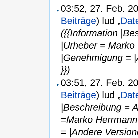
03:52, 27. Feb. 
Beiträge
)
lud „
Dat
({{Information |Be
|Urheber = Marko
|Genehmigung = |
}})
03:51, 27. Feb. 
Beiträge
)
lud „
Dat
|Beschreibung = A
=Marko Herrmann
= |Andere Version