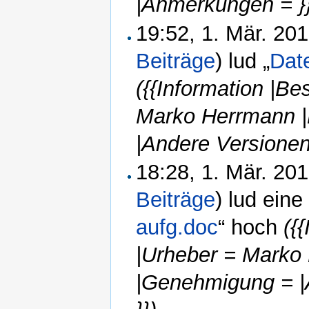
|Anmerkungen = }
19:52, 1. Mär. 20
Beiträge
)
lud „
Dat
({{Information |Be
Marko Herrmann |
|Andere Versionen
18:28, 1. Mär. 20
Beiträge
)
lud eine
aufg.doc
“ hoch
({
|Urheber = Marko
|Genehmigung = |