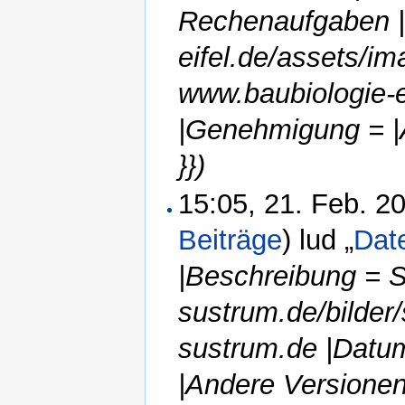
Rechenaufgaben |Q
eifel.de/assets/i
www.baubiologie-e
|Genehmigung = |
}})
15:05, 21. Feb. 
Beiträge
)
lud „
Date
|Beschreibung = Sc
sustrum.de/bilder
sustrum.de |Datu
|Andere Versionen