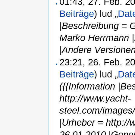
01:43, 27. Feb. 
Beiträge
)
lud „
Dat
|Beschreibung = G
Marko Herrmann |
|Andere Versionen
23:21, 26. Feb. 
Beiträge
)
lud „
Dat
({{Information |Be
http://www.yacht-
steel.com/images/
|Urheber = http:/
26.01.2010 |Gene