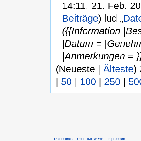
14:11, 21. Feb. 2
Beiträge
)
lud „
Dat
({{Information |Be
|Datum = |Genehm
|Anmerkungen = }
(Neueste |
Älteste
)
|
50
|
100
|
250
|
50
Datenschutz
Über DMUW-Wiki
Impressum