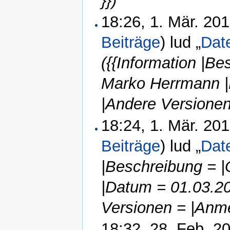
}})
18:26, 1. Mär. 20
Beiträge
)
lud „
Dat
({{Information |Be
Marko Herrmann |
|Andere Versionen
18:24, 1. Mär. 20
Beiträge
)
lud „
Dat
|Beschreibung = |
|Datum = 01.03.2
Versionen = |Anme
18:32, 28. Feb. 