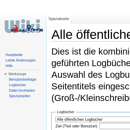
Spezialseite
Alle öffentli
Wechseln zu:
Navigation
,
Suche
Dies ist die kombin
Hauptseite
geführten Logbüche
Letzte Änderungen
Hilfe
Auswahl des Logbuc
Werkzeuge
Benutzerbeiträge
Seitentitels einges
Logbücher
Datei hochladen
(Groß-/Kleinschrei
Spezialseiten
Logbücher
Ziel (Titel oder Benutzer):