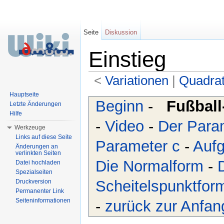
Seite
Diskussion
Einstieg
<
Variationen
‎ |
Quadrat
Wechseln zu:
Navigation
,
Suche
Hauptseite
Beginn
-
Fußbal
Letzte Änderungen
Hilfe
-
Video
-
Der Para
Werkzeuge
Links auf diese Seite
Parameter c
-
Aufg
Änderungen an
verlinkten Seiten
Die Normalform
-
Datei hochladen
Spezialseiten
Scheitelspunktfor
Druckversion
Permanenter Link
Seiteninformationen
-
zurück zur Anfan