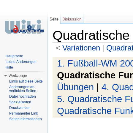
Seite
Diskussion
Quadratische
<
Variationen
‎ |
Quadrat
Wechseln zu:
Navigation
,
Suche
Hauptseite
1. Fußball-WM 20
Letzte Änderungen
Hilfe
Quadratische Fu
Werkzeuge
Links auf diese Seite
Übungen
|
4. Quad
Änderungen an
verlinkten Seiten
5. Quadratische F
Datei hochladen
Spezialseiten
Quadratische Funk
Druckversion
Permanenter Link
Seiteninformationen