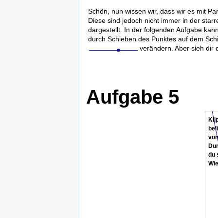
Schön, nun wissen wir, dass wir es mit Pa
Diese sind jedoch nicht immer in der starr
dargestellt. In der folgenden Aufgabe kan
durch Schieben des Punktes auf dem Sch
verändern. Aber sieh dir 
Aufgabe 5
Bil
Bil
Fun
Kli
Bil
Bil
Spr
ist
an
ein
Fer
ein
bel
Spo
Hie
sie