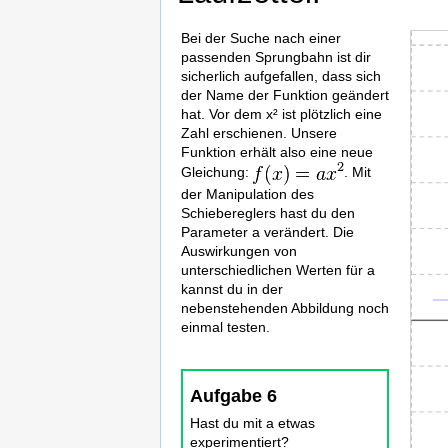
kan
du
Bei der Suche nach einer
Zunä
Funkt
Funkt
sei
passenden Sprungbahn ist dir
siehs
f
g
sicherlich aufgefallen, dass sich
mög
du
der Name der Funktion geändert
Spr
wiede
hat. Vor dem x² ist plötzlich eine
zei
die
Zahl erschienen. Unsere
Parab
Wi
Funktion erhält also eine neue
mit
kön
Gleichung:
. Mit
der
die
der Manipulation des
Glei
Schiebereglers hast du den
aus
f
Parameter a verändert. Die
open
Auswirkungen von
unterschiedlichen Werten für a
paren
kannst du in der
x
nebenstehenden Abbildung noch
close
einmal testen.
paren
equal
x²
Aufgabe 6
com
da
Hast du mit a etwas
a
experimentiert?