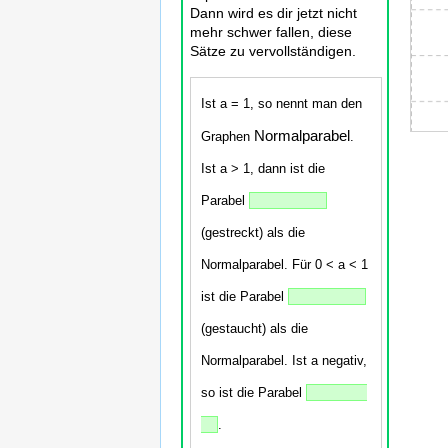
equal
Dann wird es dir jetzt nicht
mehr schwer fallen, diese
1.
Sätze zu vervollständigen.
Verä
a
mit
Ist a = 1, so nennt man den
Hilfe
Normalparabel
Graphen
.
des
Schie
Ist a > 1, dann ist die
und
Parabel
beob
die
(gestreckt) als die
Aus
Normalparabel. Für 0 < a < 1
minu
wirku
ist die Parabel
auf
den
(gestaucht) als die
Grap
Normalparabel. Ist a negativ,
so ist die Parabel
.